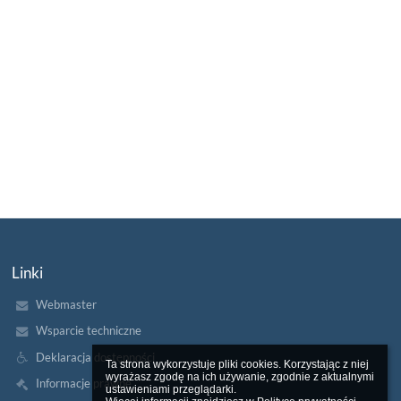
Linki
Webmaster
Wsparcie techniczne
Deklaracja dostępności
Ta strona wykorzystuje pliki cookies. Korzystając z niej 
wyrażasz zgodę na ich używanie, zgodnie z aktualnymi 
Informacje prawne
ustawieniami przeglądarki.
