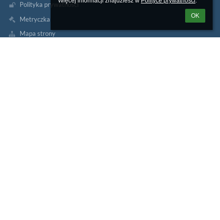
Więcej informacji znajdziesz w 
Polityce prywatności
.
Polityka prywatności
OK
Metryczka
Mapa strony
O szkole
Kontakt
Aktualności
Kontakty
Szkoła Podstawowa nr 9 im. kmdra por. Stanisława
Hryniewieckiego w Słupsku
sekretariat2@sp9.slupsk.pl
59 8400 610
tel./fax: 59 8422 786
Małachowskiego 9
76-200 Słupsk
Poland
Logowanie