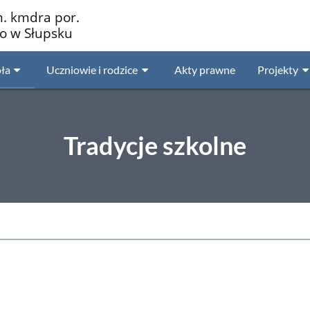
m. kmdra por.
go w Słupsku
ła
Uczniowie i rodzice
Akty prawne
Projekty
Tradycje szkolne