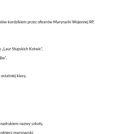
iów kordzikiem przez oficerów Marynarki Wojennej RP,
 „Laur Słupskich Kotwic”,
ba”,
ostatniej klasy,
z nadrukiem nazwy szkoły,
 kołnierz marynarski.