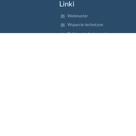
Linki
Webmaster
Wsparcie techniczne
Deklaracja dostępności
Informacje prawne
Polityka prywatności
Metryczka
Mapa strony
O szkole
Kontakt
Aktualności
Wersja dla słabowidzących
+
-