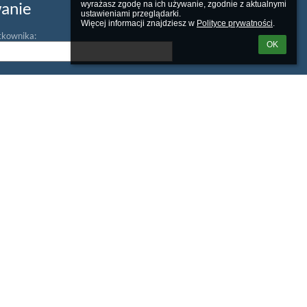
anie
wyrażasz zgodę na ich używanie, zgodnie z aktualnymi 
ustawieniami przeglądarki.

Więcej informacji znajdziesz w 
Polityce prywatności
.
tkownika:
OK
m loginu lub hasła
Powered by
aSc EduPage