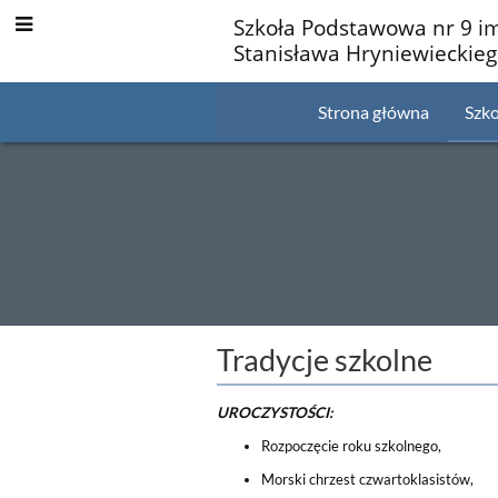
Szkoła Podstawowa nr 9 i
Stanisława Hryniewieckie
Strona główna
Szko
Tradycje
Tradycje szkolne
szkolne
UROCZYSTOŚCI:
Rozpoczęcie roku szkolnego,
Morski chrzest czwartoklasistów,